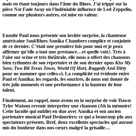
mais en étant toujours dans l’âme du Blues. J’ai trippé sur la
pièce
Not Fade Away
où l’indéniable influence de Led Zeppelin,
comme sur plusieurs autres, est mise en valeur.
Ensuite Paul nous présente son invitée surprise, la chanteuse
américaine Soul/Blues Annika Chambers complice et conjointe
de ce dernier. C’était une première fois pour moi et je peux
affirmer qu’elle a tout une prestance…et quelle voix!. Très à
l’aise sur scène et très théâtrale, elle nous a offert des chansons
bien rythmées de son répertoire et de son dernier opus
Kiss My
Sass
;
Two Bit
Texas Town, World Of Hurt, Raggedy And Dirty
pour ne nommer que celles-ci. La complicité est évidente entre
Paul et Annika; les regards, les sourires, ils nous ont donné de
très jolis moments et une performance à la hauteur de leur
talent.
Finalement, au rappel, nous avons eu la surprise de voir Dawn
Tyler Watson revenir interpréter une chanson (Ah la mémoire!
Cette faculté qui oublie) en duo avec Annika et son ancien
partenaire musical Paul Deslauriers; ce qui a beaucoup plu aux
spectateurs présents. Bref, deux excellents spectacles qui auront
mis du bonheur dans nos cœurs malgré la grisaille…