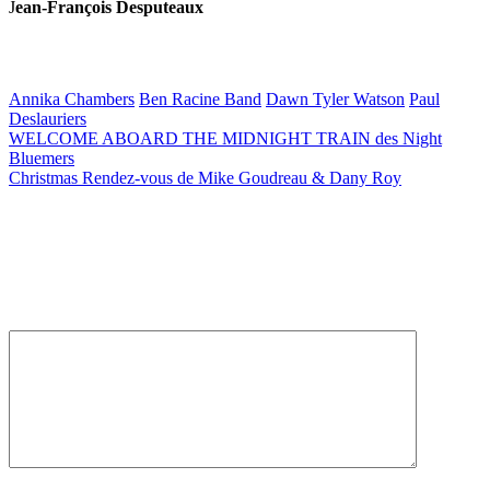
J
ean-François Desputeaux
Annika Chambers
Ben Racine Band
Dawn Tyler Watson
Paul
Deslauriers
Post
WELCOME ABOARD THE MIDNIGHT TRAIN des Night
Bluemers
navigation
Christmas Rendez-vous de Mike Goudreau & Dany Roy
Laisser un commentaire
Votre adresse e-mail ne sera pas publiée.
Les champs obligatoires
sont indiqués avec
*
Commentaire
*