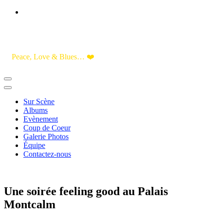
Skip
to
Content
Peace, Love & Blues… ❤️
Sur Scène
Albums
Evènement
Coup de Coeur
Galerie Photos
Équipe
Contactez-nous
Une soirée feeling good au Palais
Montcalm