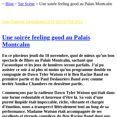
>
Blog
>
Sur Scène
>
Une soirée feeling good au Palais Montcalm
Author
Updated
Categories
Jean-François Desputeaux
23/11/2021
07/04/2022
Sur Scène
0
on
Comment
Une soirée feeling good au Palais
Montcalm
En ce pluvieux jeudi du 18 novembre, quoi de mieux qu’un bon
spectacle de Blues au Palais Montcalm, sachant que
l’acoustique et les jeux de lumières seront parfaits. J’ai pu
assister ce soir à ni plus ni moins qu’un programme double en
compagnie de Dawn Tyler Watson et le Ben Racine Band en
première partie et du Paul Deslauriers Band avec comme
invitée Annika Chambers en deuxième partie.
C
ommençons par la radieuse Dawn Tyler Watson qui était dans
une forme redoutable et heureuse d’être là. Sa voix d’une
pureté limpide était impeccable, riche, vibrante et chargée
d’émotion, nous a transpercé littéralement tout au long de sa
performance. Madame Watson était accompagnée de ses
excellents et éternels complices du Ben Racine Band dont une