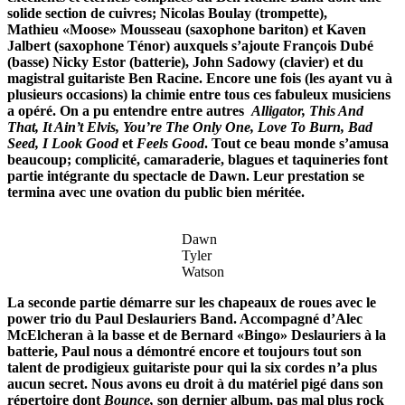
solide section de cuivres; Nicolas Boulay (trompette),
Mathieu «Moose» Mousseau (saxophone bariton) et Kaven
Jalbert (saxophone Ténor) auxquels s’ajoute François Dubé
(basse) Nicky Estor (batterie), John Sadowy (clavier) et du
magistral guitariste Ben Racine. Encore une fois (les ayant vu à
plusieurs occasions) la chimie entre tous ces fabuleux musiciens
a opéré. On a pu entendre entre autres
Alligator, This And
That, It Ain’t Elvis, You’re The Only One, Love To Burn, Bad
Seed, I Look Good
et
Feels Good
. Tout ce beau monde s’amusa
beaucoup; complicité, camaraderie, blagues et taquineries font
partie intégrante du spectacle de Dawn. Leur prestation se
termina avec une ovation du public bien méritée.
Dawn
Tyler
Watson
La seconde partie démarre sur les chapeaux de roues avec le
power trio du Paul Deslauriers Band. Accompagné d’Alec
McElcheran à la basse et de Bernard «Bingo» Deslauriers à la
batterie, Paul nous a démontré encore et toujours tout son
talent de prodigieux guitariste pour qui la six cordes n’a plus
aucun secret. Nous avons eu droit à du matériel pigé dans son
répertoire dont
Bounce,
son dernier album, pas mal plus rock