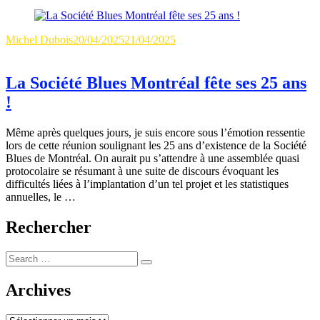
Author
Updated
Categories
Michel Dubois
20/04/2025
21/04/2025
Evènement
Sur Scène
Un
sur
on
commentaire
La
Société
La Société Blues Montréal fête ses 25 ans
Blues
!
Montréal
fête
ses
Même après quelques jours, je suis encore sous l’émotion ressentie
25
lors de cette réunion soulignant les 25 ans d’existence de la Société
ans
Blues de Montréal. On aurait pu s’attendre à une assemblée quasi
!
protocolaire se résumant à une suite de discours évoquant les
difficultés liées à l’implantation d’un tel projet et les statistiques
annuelles, le …
Rechercher
Search
for:
Archives
Archives