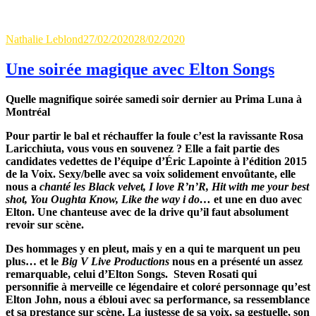
Author
Updated
Categories
Nathalie Leblond
27/02/2020
28/02/2020
Sur Scène
0 Comment
on
Une soirée magique avec Elton Songs
Quelle magnifique soirée samedi soir dernier au Prima Luna à
Montréal
Pour partir le bal et réchauffer la foule c’est la ravissante Rosa
Laricchiuta, vous vous en souvenez ? Elle a fait partie des
candidates vedettes de l’équipe d’Éric Lapointe à l’édition 2015
de la Voix. Sexy/belle avec sa voix solidement envoûtante, elle
nous a
chanté les Black velvet, I love R’n’R, Hit with me your best
shot, You Oughta Know, Like the way i do…
et une en duo avec
Elton. Une chanteuse avec de la drive qu’il faut absolument
revoir sur scène.
Des hommages y en pleut, mais y en a qui te marquent un peu
plus… et le
Big V Live Productions
nous en a présenté un assez
remarquable, celui d’Elton Songs. Steven Rosati qui
personnifie à merveille ce légendaire et coloré personnage qu’est
Elton John, nous a ébloui avec sa performance, sa ressemblance
et sa prestance sur scène. La justesse de sa voix, sa gestuelle, son