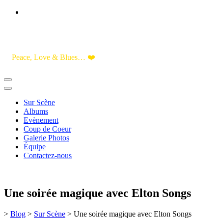
Skip
to
Content
Peace, Love & Blues… ❤️
Sur Scène
Albums
Evènement
Coup de Coeur
Galerie Photos
Équipe
Contactez-nous
Une soirée magique avec Elton Songs
>
Blog
>
Sur Scène
>
Une soirée magique avec Elton Songs