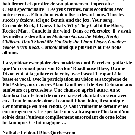
habillement et que dire de son pianotement impeccable…
C’était spectaculaire ! Les yeux fermés, nous écoutions avec
notre cœur… Elton John était « live » devant nous. Tous les
succès y étaient, tel que Bennie and the jets, Your song,
Crocodile Rock, I Guess That’s Why They Call it the Blues,
Rocket Man , Candle in the wind
.
Dans ce répertoire, il y avait
les meilleurs des albums
Madman Across the Water, Honky
Château
,
Don’t Shoot Me I’m Only the Piano Player, Goodbye
Yellow Brick Road, Caribou
ainsi que plusieurs autres bons
albums.
La symbiose exemplaire des musiciens dont l’excellent guitariste
que l’on connait pour son Rockin’ Roadhouse Blues, Dwane
Dixon était à la guitare et la voix, avec Pascal Tirapani à la
basse et vocal, avec la participation au violon et saxophone de
Phil Ashley, aux claviers Alain Gonthier et de Ken Oelmann aux
tambours et percussions. Une chanson après l’autre, on se
dandinait sur le bout de notre chaise et chantait en cœur avec
eux. Tout le monde aime et connait Elton John, il est unique.
Cet hommage est bien rendu, ça vaut vraiment le détour et les
encouragements. Le spectacle nous a transporté l’instant d’une
soirée dans l’univers complètement ensorcelant de cette icône
britannique. Ce fut magique….
Nathalie Leblond BluesQuebec.com