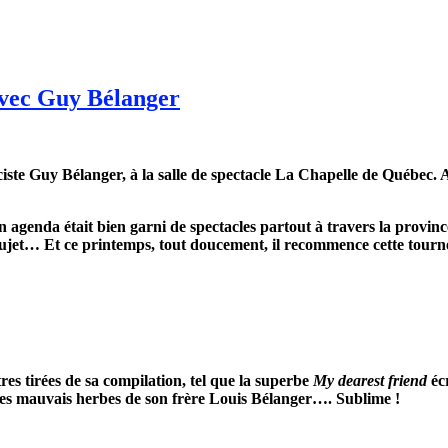
avec Guy Bélanger
ciste Guy B
é
langer,
à la salle d
e
spectacle La
C
hapelle
de Québec.
A
n agenda était bien garni de spectacles partout à travers la provinc
 sujet… Et ce printemps, tout doucement, il recommence cette tourné
res tirées de sa compilation, tel que la superbe
My dearest friend
écr
 les mauvais herbes de son frère Louis Bélanger…. Sublime !