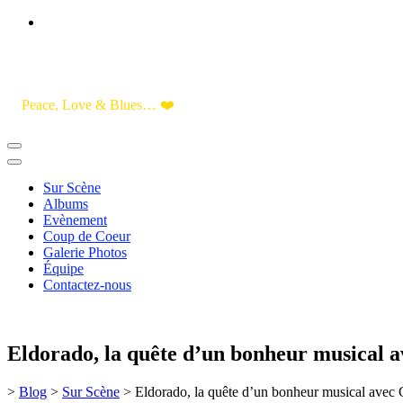
Skip
to
Content
Peace, Love & Blues… ❤️
Sur Scène
Albums
Evènement
Coup de Coeur
Galerie Photos
Équipe
Contactez-nous
Eldorado, la quête d’un bonheur musical 
>
Blog
>
Sur Scène
>
Eldorado, la quête d’un bonheur musical avec