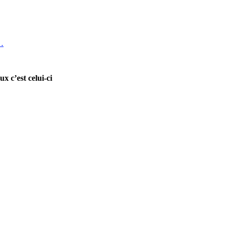
 …
x c’est celui-ci