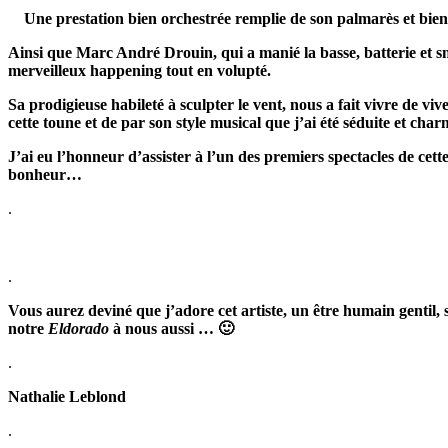
Une prestation bien orchestrée remplie de son palmarès et b
Ainsi que Marc André Drouin, qui a manié la basse, batterie et sn
merveilleux happening tout en volupté.
Sa prodigieuse habileté à sculpter le vent, nous
a
fait vivre de
viv
cette toune
et
de
par son style musical que j’ai été
séduite et
char
J’ai eu l’honneur d’assister à l’un des premiers spectacles de cette
bonheur…
.
.
Vous aurez deviné que j’adore cet artiste, un être humain gentil,
notre
Eldorado
à nous aussi … 🙂
.
Nathalie Leblond
.