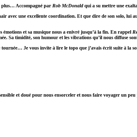
ien plus… Accompagné par
Rob McDonald
qui a su mettre une exalta
air avec une excellente coordination. Et que dire de son solo, lui 
es
émotions et sa musique nous a enivré jusqu’à la fin.
E
n rappel
R
m
ée
.
S
a timidité, son humour et
les vibrations qu’il nous diffuse so
 tournée… Je vous invite à lire le topo que j’avais écrit suite à la 
 sensible et doué pour nous ensorceler et nous faire voyager un peu 