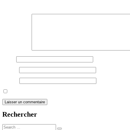
Votre adresse e-mail ne sera pas publiée.
Les champs obligatoires son
Commentaire
*
Nom
*
E-mail
*
Site web
Enregistrer mon nom, mon e-mail et mon site dans le navigateur
Rechercher
Search