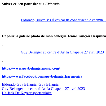
Suivez ce lien pour lire sur
Eldorado
.
Eldorado, suivre ses rêves car ils connaissent le chemin
.
Et pour la galerie photo de mon collègue Jean-François Desputeau
.
Guy Bélanger au centre d’Art la Chapelle 27 avril 2023
.
https://www.guybelangermusic.com/
https://www.facebook.com/guybelangerharmonica
Eldorado Guy Bélanger
Guy Bélanger
Post
Guy Bélanger au centre d’Art la Chapelle 27 avril 2023
Un Jack De Keyzer spectaculaire
navigation
Laisser un commentaire