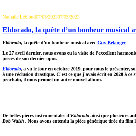
Author
Updated
Categories
Nathalie Leblond
07/05/2023
07/05/2023
Sur Scène
0 Comment
on
Eldorado, la quête d’un bonheur musical 
Eldorado
, la quête d’un bonheur musical avec
Guy Bélanger
Le 27 avril dernier, nous avons eu la visite
de l’excellent harmoni
pièces de son dernier opus.
El
dorado
,
a vu le jour en octobre 2019, pour nous le présenter, so
à une réclusion drastique. C’est ce que j’avais écrit en 2020 à ce
prochain, il nous promet un autre nouvel album.
.
.
De belles pièces instrumentales d’
Eldorado
ainsi que plusieurs aut
Bob Walsh .
Nous avons entendu la pièce générique tirée du film
.